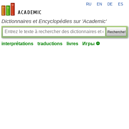
RU
EN
DE
ES
fr-academic.com
Dictionnaires et Encyclopédies sur 'Academic'
Recherche!
interprétations
traductions
livres
Игры ⚽